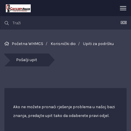
Pre
nav
Početna WHMCS
Korisnički dio
Upiti za podršku
Pošalji upit
Ako ne možete pronaći rješenje problema u našoj bazi
znanja, predajte upit tako da odaberete pravi odjel.