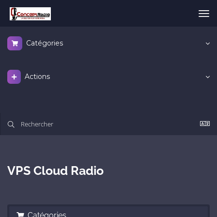
Bas
la
nav
Catégories
Actions
VPS Cloud Radio
Catégories