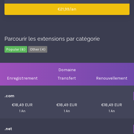
€21,99/an
Parcourir les extensions par catégorie
Popular (6)
Other (4)
Domaine
Enregistrement
Transfert
Renouvellement
.com
€18,49 EUR
€18,49 EUR
€18,49 EUR
1 An
1 An
1 An
.net