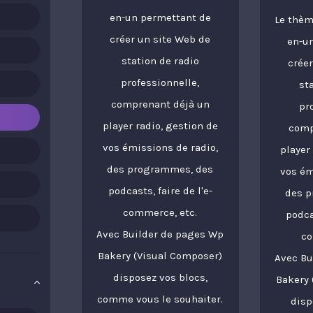
en-un permettant de
Le thèm
créer un site Web de
en-u
station de radio
créer
professionnelle,
st
comprenant déjà un
pr
player radio, gestion de
comp
vos émissions de radio,
player
des programmes, des
vos ém
podcasts, faire de l'e-
des p
commerce, etc.
podca
Avec Builder de pages Wp
co
Bakery (Visual Composer)
Avec Bu
disposez vos blocs,
Bakery 
comme vous le souhaiter.
disp