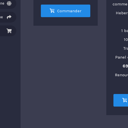
ine
comme v
Commander
Heber
ne
1 b
1
Tr
Panel 
69
Renou