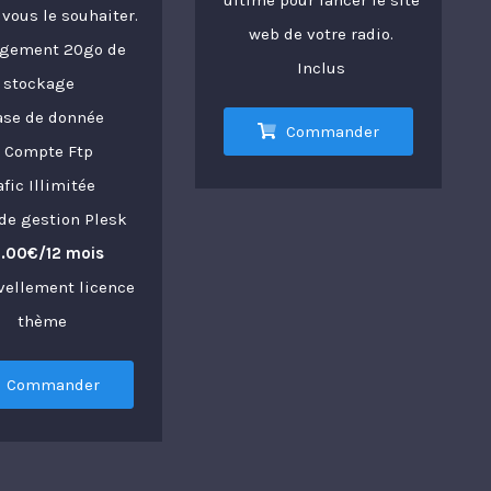
ultime pour lancer le site
ous le souhaiter.
web de votre radio.
gement 20go de
Inclus
stockage
ase de donnée
Commander
0 Compte Ftp
afic Illimitée
de gestion Plesk
.00€/12 mois
vellement licence
thème
Commander