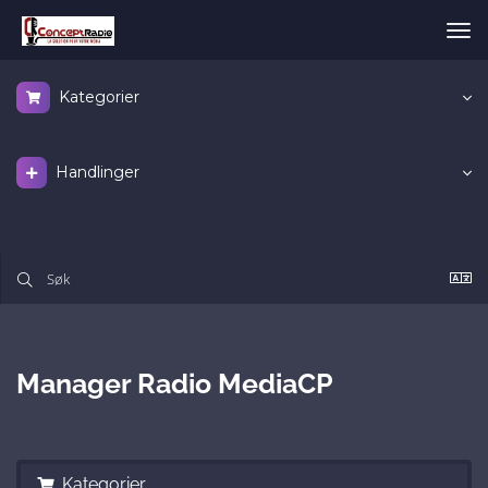
Bytt
nav
Kategorier
Handlinger
Manager Radio MediaCP
Kategorier