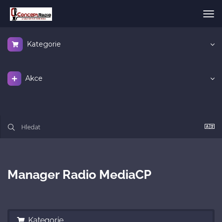
Pře
nav
Kategorie
Akce
Manager Radio MediaCP
Kategorie