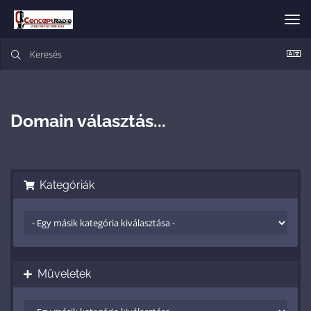
Vál
a
nav
Domain választás...
Kategóriák
Műveletek