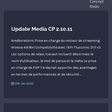
Concept 
Radio
Update Media CP 2.10.11
Améliorations Prise en charge du moteur de streaming
Wowza 4.8.16+1 Compatibilité avec l'API Flussonic 21.11 v3
Les options de relais Icecast incluent désormais le
nom d'utilisateur, le mot de passe et la méta La prise
en charge de PHP 7.4 devrait apporter des avantages
en termes de performances et de sécurité ...
12th Jan 2022