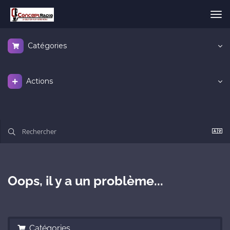
Bas
la
nav
Catégories
Actions
Oops, il y a un problème...
Catégories