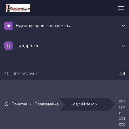
Вкл
ја
нав
Најпопуларни превземања
Поддршка
упатс
Почетна
Превземања
Logiciel de Mix
прог
и 
остан
кори