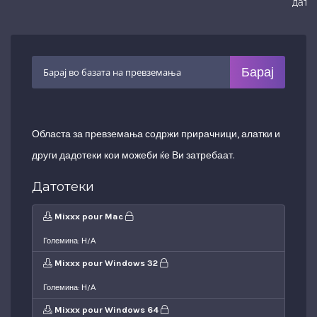
датот
Областа за превземања содржи прирачници, алатки и
други дадотеки кои можеби ќе Ви затребаат.
Датотеки
Mixxx pour Mac
Големина: Н/А
Mixxx pour Windows 32
Големина: Н/А
Mixxx pour Windows 64