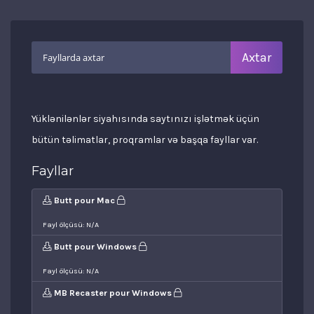
Yüklənilənlər siyahısında saytınızı işlətmək üçün
bütün təlimatlar, proqramlar və başqa fayllar var.
Fayllar
Butt pour Mac
Fayl ölçüsü: N/A
Butt pour Windows
Fayl ölçüsü: N/A
MB Recaster pour Windows