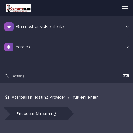
Nav
keç
Ən məşhur yüklənilənlər
Yardım
Azerbaijan Hosting Provider
Yüklənilənlər
Sə
pr
Encodeur Streaming
və 
di
fa