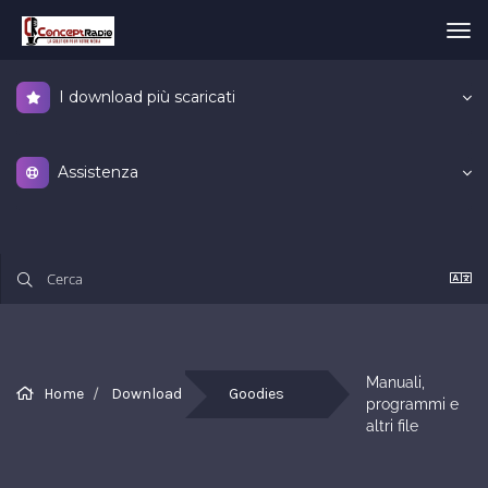
Atti
Nav
I download più scaricati
Assistenza
Manuali, 
Home
Download
Goodies
programmi e 
altri file