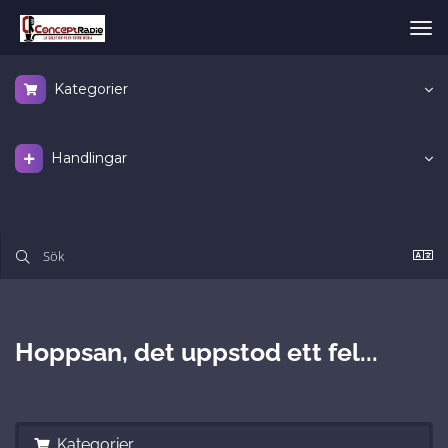
Väx
nav
Kategorier
Handlingar
Hoppsan, det uppstod ett fel...
Kategorier